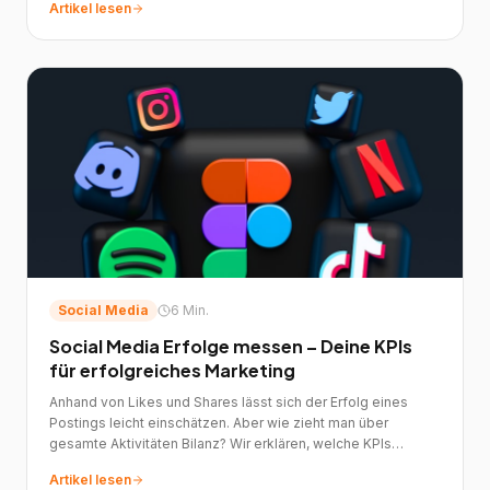
Artikel lesen
Social Media
6 Min.
Social Media Erfolge messen – Deine KPIs
für erfolgreiches Marketing
Anhand von Likes und Shares lässt sich der Erfolg eines
Postings leicht einschätzen. Aber wie zieht man über
gesamte Aktivitäten Bilanz? Wir erklären, welche KPIs
wirklich zählen.
Artikel lesen