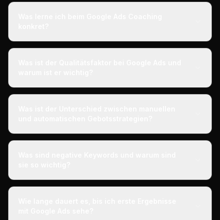
Was lerne ich beim Google Ads Coaching
konkret?
Was ist der Qualitätsfaktor bei Google Ads und
warum ist er wichtig?
Was ist der Unterschied zwischen manuellen
und automatischen Gebotsstrategien?
Was sind negative Keywords und warum sind
sie so wichtig?
Wie lange dauert es, bis ich erste Ergebnisse
mit Google Ads sehe?