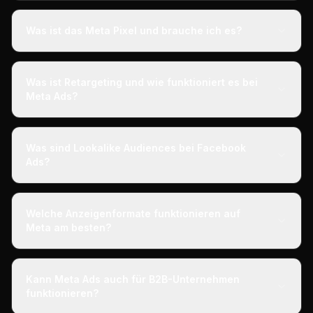
Was ist das Meta Pixel und brauche ich es?
Was ist Retargeting und wie funktioniert es bei
Meta Ads?
Was sind Lookalike Audiences bei Facebook
Ads?
Welche Anzeigenformate funktionieren auf
Meta am besten?
Kann Meta Ads auch für B2B-Unternehmen
funktionieren?