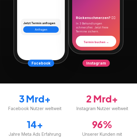
Rückenschmerzen? 💆‍♀️
Jetzt Termin anfragen
In 3 Behandlungen
schmerzfrei. Jetzt freie
Anfragen
Termine sichern.
Termin buchen →
Facebook
Instagram
3 Mrd+
2 Mrd+
Facebook Nutzer weltweit
Instagram Nutzer weltweit
14+
96%
Jahre Meta Ads Erfahrung
Unserer Kunden mit