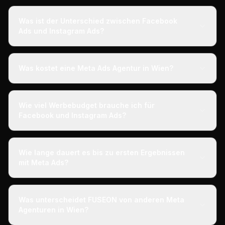
Was ist der Unterschied zwischen Facebook
Ads und Instagram Ads?
Was kostet eine Meta Ads Agentur in Wien?
Wie viel Werbebudget brauche ich für
Facebook und Instagram Ads?
Wie lange dauert es bis zu ersten Ergebnissen
mit Meta Ads?
Was unterscheidet FUSEON von anderen Meta
Agenturen in Wien?