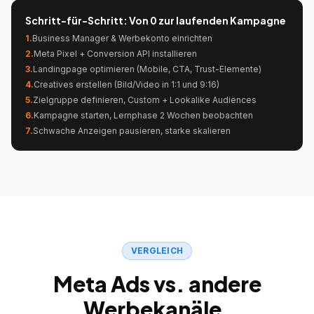
Schritt-für-Schritt: Von 0 zur laufenden Kampagne
1
.
Business Manager & Werbekonto einrichten
2
.
Meta Pixel + Conversion API installieren
3
.
Landingpage optimieren (Mobile, CTA, Trust-Elemente)
4
.
Creatives erstellen (Bild/Video in 1:1 und 9:16)
5
.
Zielgruppe definieren, Custom + Lookalike Audiences
6
.
Kampagne starten, Lernphase 2 Wochen beobachten
7
.
Schwache Anzeigen pausieren, starke skalieren
VERGLEICH
Meta Ads vs. andere
Werbekanäle.