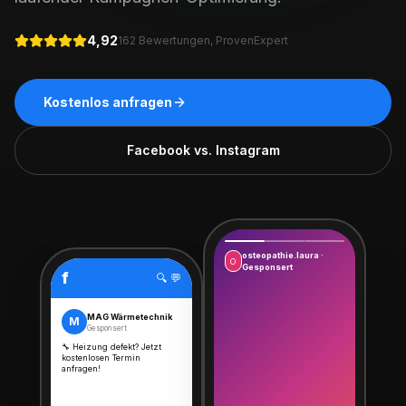
4,92
162 Bewertungen, ProvenExpert
Kostenlos anfragen
Facebook vs. Instagram
osteopathie.laura ·
O
Gesponsert
f
🔍 💬
MAG Wärmetechnik
M
Gesponsert
🔧 Heizung defekt? Jetzt
kostenlosen Termin
anfragen!