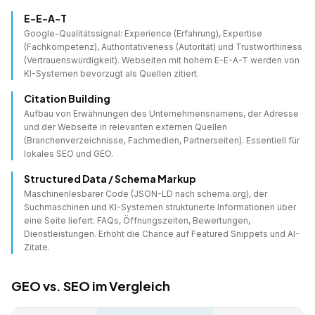
E-E-A-T
Google-Qualitätssignal: Experience (Erfahrung), Expertise
(Fachkompetenz), Authoritativeness (Autorität) und Trustworthiness
(Vertrauenswürdigkeit). Webseiten mit hohem E-E-A-T werden von
KI-Systemen bevorzugt als Quellen zitiert.
Citation Building
Aufbau von Erwähnungen des Unternehmensnamens, der Adresse
und der Webseite in relevanten externen Quellen
(Branchenverzeichnisse, Fachmedien, Partnerseiten). Essentiell für
lokales SEO und GEO.
Structured Data / Schema Markup
Maschinenlesbarer Code (JSON-LD nach schema.org), der
Suchmaschinen und KI-Systemen strukturierte Informationen über
eine Seite liefert: FAQs, Öffnungszeiten, Bewertungen,
Dienstleistungen. Erhöht die Chance auf Featured Snippets und AI-
Zitate.
GEO vs. SEO im Vergleich