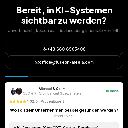
Bereit, in KI-Systemen
sichtbar zu werden?
Unverbindlich, kostenlos – Rückmeldung innerhalb von 24h.
+43 660 6965406
office@fuseon-media.com
Michael & Selim
Online
GEO & KI-Sichtbarkeit Spezialisten
4.92/5 · ProvenExpert
Wo soll dein Unternehmen besser gefunden werden?
Schritt
1
von
5
In KI-Antworten (ChatGPT, Gemini, Perplexity)