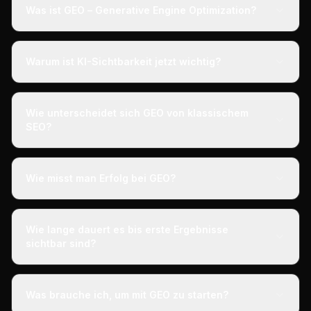
Was ist GEO – Generative Engine Optimization?
Warum ist KI-Sichtbarkeit jetzt wichtig?
Wie unterscheidet sich GEO von klassischem
SEO?
Wie misst man Erfolg bei GEO?
Wie lange dauert es bis erste Ergebnisse
sichtbar sind?
Was brauche ich, um mit GEO zu starten?