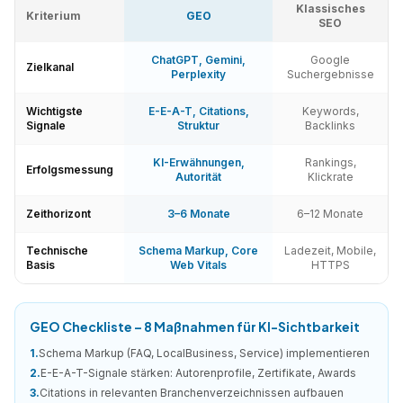
Klassisches
Kriterium
GEO
SEO
ChatGPT, Gemini,
Google
Zielkanal
Perplexity
Suchergebnisse
Wichtigste
E-E-A-T, Citations,
Keywords,
Signale
Struktur
Backlinks
KI-Erwähnungen,
Rankings,
Erfolgsmessung
Autorität
Klickrate
Zeithorizont
3–6 Monate
6–12 Monate
Technische
Schema Markup, Core
Ladezeit, Mobile,
Basis
Web Vitals
HTTPS
GEO Checkliste – 8 Maßnahmen für KI-Sichtbarkeit
1
.
Schema Markup (FAQ, LocalBusiness, Service) implementieren
2
.
E-E-A-T-Signale stärken: Autorenprofile, Zertifikate, Awards
3
.
Citations in relevanten Branchenverzeichnissen aufbauen