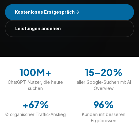
Kostenloses Erstgespräch
Leistungen ansehen
100M+
15–20%
ChatGPT-Nutzer, die heute
aller Google-Suchen mit AI
suchen
Overview
+67%
96%
Ø organischer Traffic-Anstieg
Kunden mit besseren
Ergebnissen