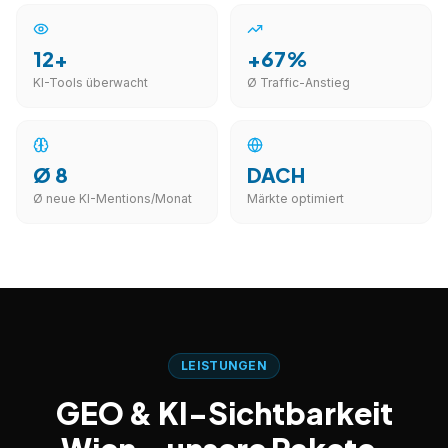
12+
+67%
KI-Tools überwacht
Ø Traffic-Anstieg
Ø 8
DACH
Ø neue KI-Mentions/Monat
Märkte optimiert
LEISTUNGEN
GEO & KI-Sichtbarkeit