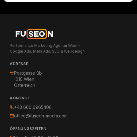
FUSEON e.U.
Performance Marketing Agentur Wien –
Google Ads, Meta Ads, SEO & Webdesign.
ADRESSE
Postgasse 8b
1010
Wien
Österreich
KONTAKT
+43 660 6965406
office@fuseon-media.com
ÖFFNUNGSZEITEN